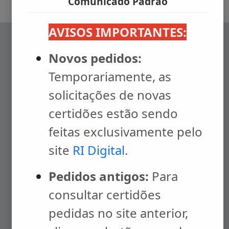
Comunicado Padrão
AVISOS IMPORTANTES:
Visualizar Mapa
Novos pedidos:
Temporariamente, as
solicitações de novas
Localização de fácil
certidões estão sendo
acesso.
feitas exclusivamente pelo
site
RI Digital
.
Esta serventia está localizada no centro
Pedidos antigos:
Para
da cidade do Rio de Janeiro, em frente
consultar certidões
ao prédio do Jockey Club. Atendemos
pedidas no site anterior,
em dias úteis das 10:00 às 17:00 na Av.
Nilo Peçanha, nº 26 - Centro, Rio de