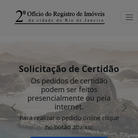
Solicitação de Certidão
Os pedidos de certidão
podem ser feitos
presencialmente ou pela
internet.
Para realizar o pedido online clique
no botão abaixo:
Anterior
Próx
Solicitar via RI Digital