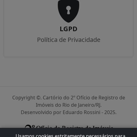
Para a entrada de documento digital,
poderá ser usada a plataforma e-Protocolo
através do site
https://ridigital.org.br/
.
LGPD
Política de Privacidade
Copyright ©. Cartório do 2º Ofício de Registro de
Usamos cookies estritamente necessários para